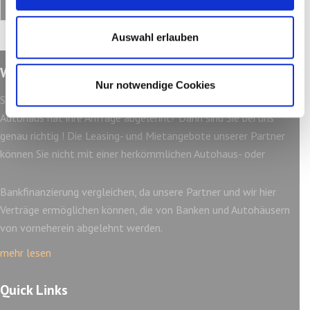
Auswahl erlauben
Wir über uns
Nur notwendige Cookies
Sie möchten gerne ein Fahrzeug finanzieren und Ihre Bank oder
Autohaus hat ihre Anfrage abgelehnt? Dann sind Sie bei uns
genau richtig ! Die Leasing- und Mietangebote unserer Partner
können Sie nicht mit einer herkömmlichen Autohaus- oder
Bankfinanzierung vergleichen, da unsere Partner und wir hier
Verträge ermöglichen können, die von Banken und Autohäusern
von vorneherein abgelehnt werden.
mehr lesen
Quick Links