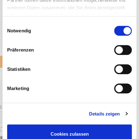
Partner führen diese Informationen möglicherweise mit
weiteren Daten zusammen, die Sie ihnen bereitgestellt
haben oder die sie im Rahmen Ihrer Nutzung der Dienste
gesammelt haben.
Einwilligungsauswahl
Notwendig
Präferenzen
Statistiken
BLEIBEN SIE INFORMIERT –
Marketing
NEWSLETTERANMELDUNG
Email
Details zeigen
Indem Du fortfährst, akzeptierst Du unsere Datenschutzerklärung.
Cookies zulassen