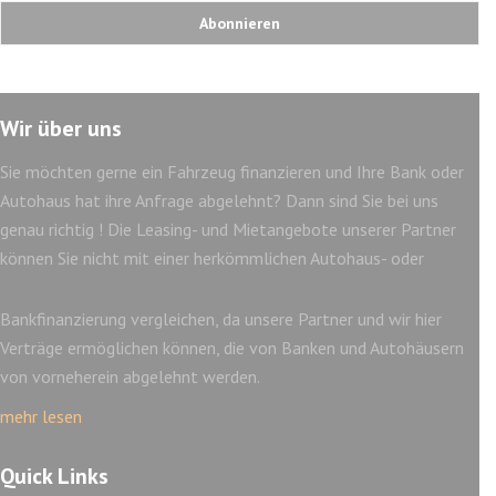
Wir über uns
Sie möchten gerne ein Fahrzeug finanzieren und Ihre Bank oder
Autohaus hat ihre Anfrage abgelehnt? Dann sind Sie bei uns
genau richtig ! Die Leasing- und Mietangebote unserer Partner
können Sie nicht mit einer herkömmlichen Autohaus- oder
Bankfinanzierung vergleichen, da unsere Partner und wir hier
Verträge ermöglichen können, die von Banken und Autohäusern
von vorneherein abgelehnt werden.
mehr lesen
Quick Links