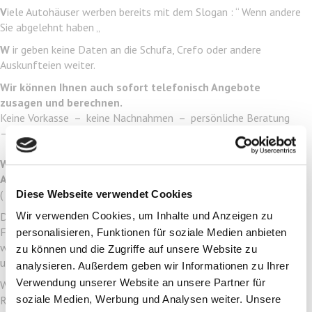
V
iele Autohäuser werben bereits mit dem Slogan : “ Wenn andere
Sie abgelehnt haben „
W
ir geben keine Daten an die Schufa, Crefo oder andere
Auskunfteien weiter.
Wir können Ihnen auch sofort telefonisch Angebote
zusagen und berechnen.
Keine Vorkasse – keine Nachnahmen – persönliche Beratung
– nur gewerbliche Anfragen –
Wir geben keine Daten an die Schufa oder andere
Auskunfteien weiter
( Ihr Kunde behält seine volle Bonität )
Diese Webseite verwendet Cookies
Wir verwenden Cookies, um Inhalte und Anzeigen zu
Da wir auch viele Kundenanfragen bekommen, die über uns
Fahrzeug – Wünsche und Angebote äußern,
personalisieren, Funktionen für soziale Medien anbieten
würden wir Sie gerne, Ihr Einverständnis vorrausgesetzt, auch in
zu können und die Zugriffe auf unsere Website zu
unsere Autohäuser – Datei aufnehmen.
analysieren. Außerdem geben wir Informationen zu Ihrer
Verwendung unserer Website an unsere Partner für
Weitere Informationen auf Anfrage ! Wir freuen uns auf Ihre
soziale Medien, Werbung und Analysen weiter. Unsere
Rückmeldung !