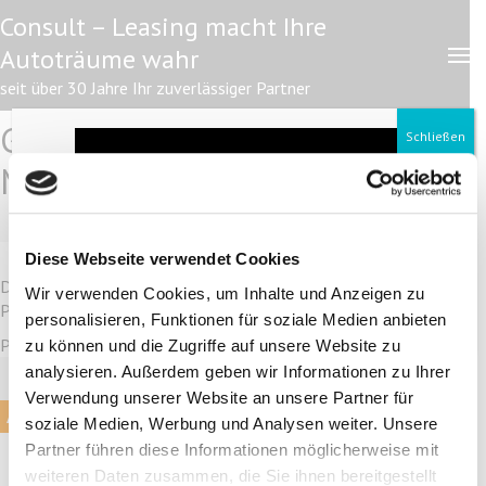
Zum
Consult – Leasing macht Ihre
Inhalt
Autoträume wahr
springen
(Enter
seit über 30 Jahre Ihr zuverlässiger Partner
drücken)
Geschützt: Leasing Anfrage
Video-
Schließen
Player
MultiStep
Startseite
>
Geschützt: Leasing Anfrage MultiStep
Diese Webseite verwendet Cookies
Dieser Inhalt ist passwortgeschützt. Bitte gib unten das
Wir verwenden Cookies, um Inhalte und Anzeigen zu
00:00
00:46
Passwort ein, um ihn anzeigen zu können.
personalisieren, Funktionen für soziale Medien anbieten
Passwort:
zu können und die Zugriffe auf unsere Website zu
analysieren. Außerdem geben wir Informationen zu Ihrer
Verwendung unserer Website an unsere Partner für
soziale Medien, Werbung und Analysen weiter. Unsere
Partner führen diese Informationen möglicherweise mit
weiteren Daten zusammen, die Sie ihnen bereitgestellt