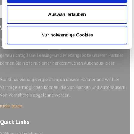
Auswahl erlauben
Wir über uns
Nur notwendige Cookies
Sie möchten gerne ein Fahrzeug finanzieren und Ihre Bank oder
Autohaus hat ihre Anfrage abgelehnt? Dann sind Sie bei uns
genau richtig ! Die Leasing- und Mietangebote unserer Partner
können Sie nicht mit einer herkömmlichen Autohaus- oder
Bankfinanzierung vergleichen, da unsere Partner und wir hier
Verträge ermöglichen können, die von Banken und Autohäusern
von vorneherein abgelehnt werden.
mehr lesen
Quick Links
Widerrufsbelehrung